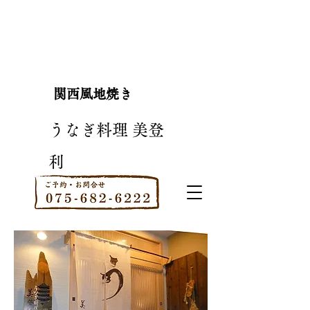
関西風地焼き
うなぎ料理 美登
利