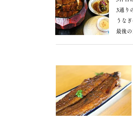
3通り
うなぎ
​最後