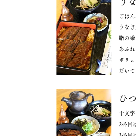
​う
ごはん
うなぎ
脂の乗
あふれ
​ボリ
だいて
ひ
十文字
2杯目
3杯目