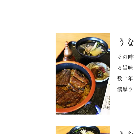
​う
その時
る旨味
数十年
​濃厚